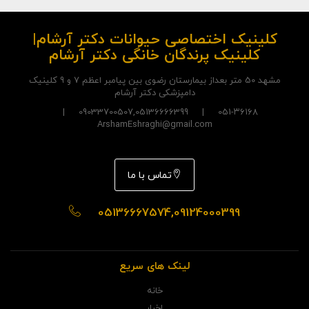
کلینیک اختصاصی حیوانات دکتر آرشام|
کلینیک پرندگان خانگی دکتر آرشام
مشهد 50 متر بعداز بیمارستان رضوی بین پیامبر اعظم 7 و 9 کلینیک
دامپزشکی دکتر آرشام
051-۳۶۱۶۸ | 09033700507,05136666399 |
ArshamEshraghi@gmail.com
تماس با ما
05136667574,09124000399
لینک های سریع
خانه
اخبار