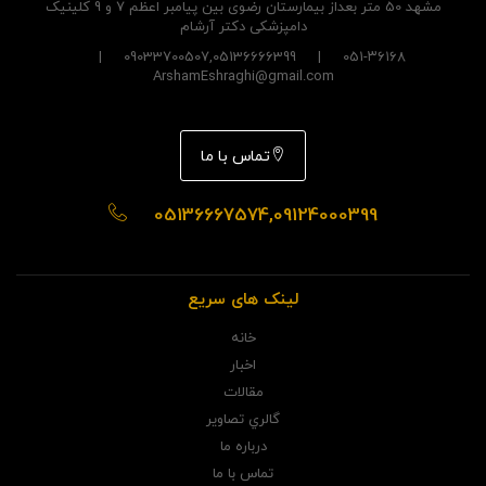
مشهد 50 متر بعداز بیمارستان رضوی بین پیامبر اعظم 7 و 9 کلینیک
دامپزشکی دکتر آرشام
051-۳۶۱۶۸ | 09033700507,05136666399 |
ArshamEshraghi@gmail.com
تماس با ما
05136667574,09124000399
لینک های سریع
خانه
اخبار
مقالات
گالري تصاوير
درباره ما
تماس با ما