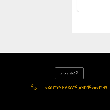
تماس با ما
05136667574,09124000399