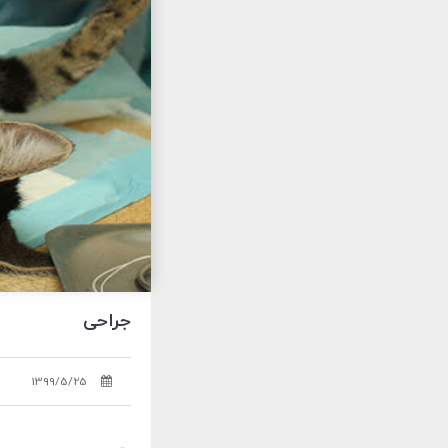
جراحی
1399/5/25