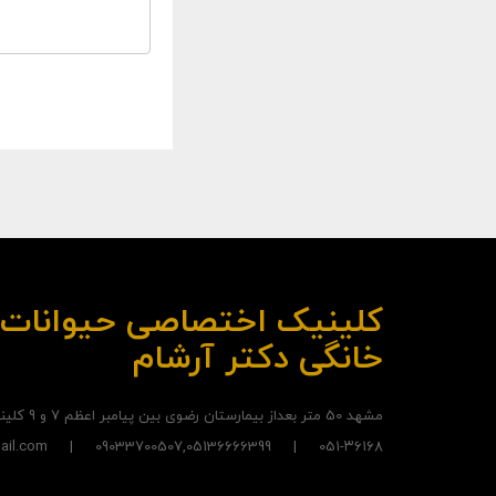
کلینیک اختصاصی حیوانات د
خانگی دکتر آرشام
مشهد 50 متر بعداز بیمارستان رضوی بین پیامبر اعظم 7 و 9 کلینیک دامپزشکی دکتر آرشام
051-۳۶۱۶۸ | 09033700507,05136666399 | ArshamEshraghi@gmail.com