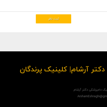
کتر آرشام| کلینیک پرندگان