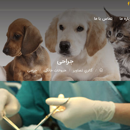
اره ما
تماس با ما
جراحی
گالري تصاوير
حیوانات خانگی
جراحی