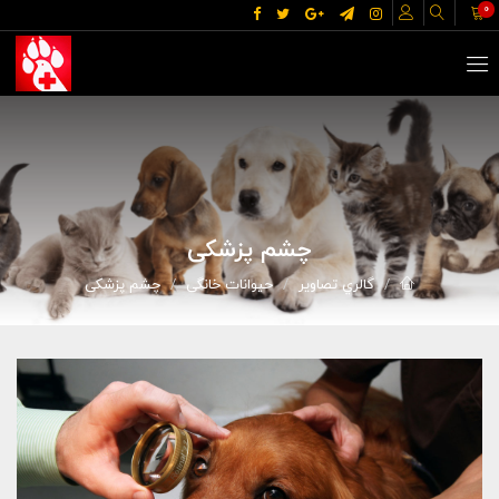
0
چشم پزشکی
گالري تصاوير
حیوانات خانگی
چشم پزشکی