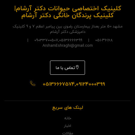
کلینیک اختصاصی حیوانات دکتر آرشام|
کلینیک پرندگان خانگی دکتر آرشام
مشهد 50 متر بعداز بیمارستان رضوی بین پیامبر اعظم 7 و 9 کلینیک
دامپزشکی دکتر آرشام
051-۳۶۱۶۸ | 09033700507,05136666399 |
ArshamEshraghi@gmail.com
تماس با ما
05136667574,09124000399
لینک های سریع
خانه
اخبار
مقالات